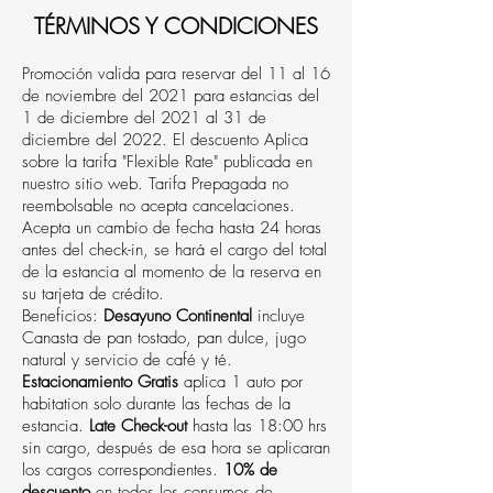
TÉRMINOS Y CONDICIONES
Promoción valida para reservar del 11 al 16
de noviembre del 2021 para estancias del
1 de diciembre del 2021 al 31 de
diciembre del 2022. El descuento Aplica
sobre la tarifa "Flexible Rate" publicada en
nuestro sitio web. Tarifa Prepagada no
reembolsable no acepta cancelaciones.
Acepta un cambio de fecha hasta 24 horas
antes del check-in, se hará el cargo del total
de la estancia al momento de la reserva en
su tarjeta de crédito.
Beneficios:
Desayuno Continental
incluye
Canasta de pan tostado, pan dulce, jugo
natural y servicio de café y té.
Estacionamiento Gratis
aplica 1 auto por
habitation solo durante las fechas de la
estancia.
Late Check-out
hasta las 18:00 hrs
sin cargo, después de esa hora se aplicaran
los cargos correspondientes.
10% de
descuento
en todos los consumos de