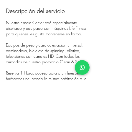
Descripción del servicio
Nuestro Fitness Center está especialmente
diseñado y equipado con máquinas Life Fitness,
para quienes les gusta mantenerse en forma.
Equipos de peso y cardio, estación universal,
caminadora, bicicleta de spinning, elíptica,
televisiones con canales HD. Con todos los
cuidados de nuestro protocolo Clean & Safe.
Reserva 1 Hora, acceso para a un huésped o
huéspedes ocupando la misma habitación a la
vez.
AV. INSURGENTES SUR #635 COL. NAPOLES
CDMX, MÉXICO C.P. 03810