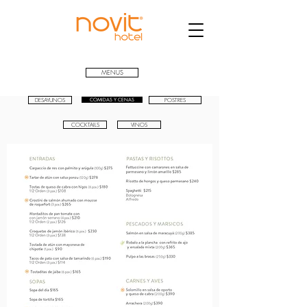
MENUS
DESAYUNOS
COMIDAS Y CENAS
POSTRES
COCKTAILS
VINOS